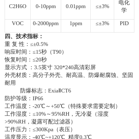
电化
C2H6O
0-10ppm
0.01ppm
≤±3%
学
VOC
0-2000ppm
1ppm
≤±3%
PID
四、技术指标：
重 复 性：≤±0.5%
响应时间：≤15秒（T90）
恢复时间：≤20秒
显示方式 ：3.5英寸 320*240高清彩屏
外壳材质：高分子外壳、耐高温、防爆耐腐蚀、坚固
耐用
防爆标志：ExiaⅡCT6
防护等级：IP66
工作温度：-20℃～+50℃（特殊要求需要定制）
工作湿度：≤10%～95%RH，无冷凝（湿度
>90%RH，凝露可配过滤器）
工作压力：≤300Kpa（表压）
温度显示：-40℃~+120℃ 精度0.3℃